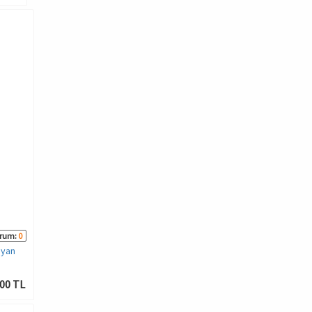
rum:
0
ayan
00 TL