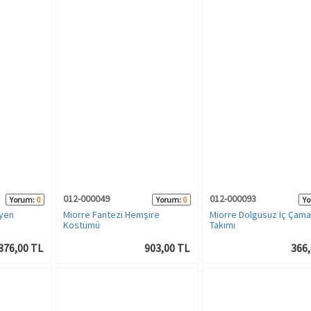
012-000049
012-000093
Yorum:
0
Yorum:
0
Yo
yen
Miorre Fantezi Hemşire
Miorre Dolgusuz İç Çamaş
Kostümü
Takımı
376,00 TL
903,00 TL
366,