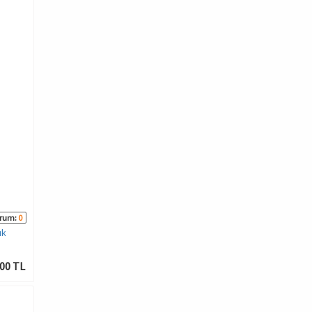
rum:
0
uk
00 TL