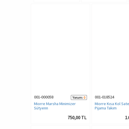
001-000058
001-018524
Yorum:
0
Miorre Marsha Minimizer
Miorre Kısa Kol Sat
Sütyenn
Pijama Takım
750,00 TL
1