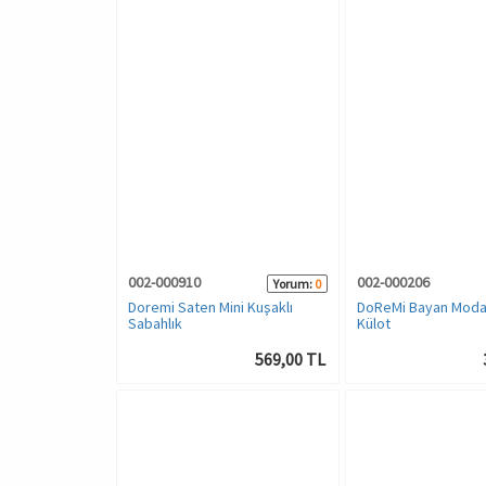
002-000910
002-000206
Yorum:
0
Doremi Saten Mini Kuşaklı
DoReMi Bayan Modal
Sabahlık
Külot
569,00 TL