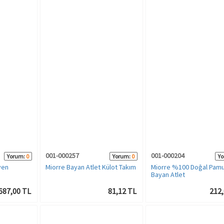
001-000257
001-000204
Yorum:
0
Yorum:
0
Yo
yen
Miorre Bayan Atlet Külot Takım
Miorre %100 Doğal Pam
Bayan Atlet
687,00 TL
81,12 TL
212,