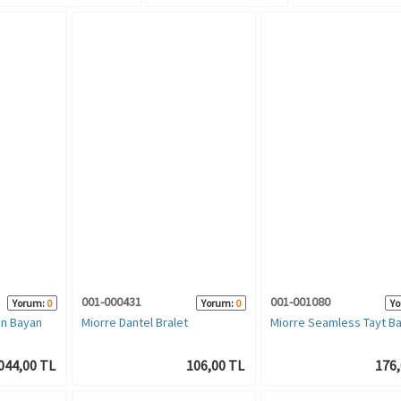
001-000431
001-001080
Yorum:
0
Yorum:
0
Yo
en Bayan
Miorre Dantel Bralet
Miorre Seamless Tayt B
.044,00 TL
106,00 TL
176,