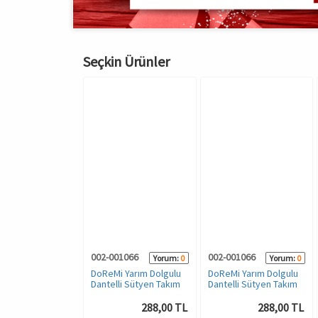
Seçkin Ürünler
01066
002-001066
002-001066
Yorum:
0
Yorum:
0
Yorum:
0
i Yarım Dolgulu
DoReMi Yarım Dolgulu
DoReMi Yarım Dolgulu
li Sütyen Takım
Dantelli Sütyen Takım
Dantelli Sütyen Takım
288,00 TL
288,00 TL
288,00 TL