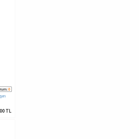
rum:
0
ırı
00 TL