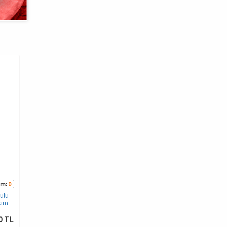
002-001066
um:
0
Yorum:
0
ulu
DoReMi Yarım Dolgulu
kım
Dantelli Sütyen Takım
0 TL
288,00 TL