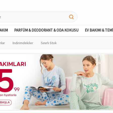
BAKIM
PARFÜM & DEODORANT & ODA KOKUSU
EV BAKIMI & TEM
nlar
İndirimdekiler
Sınırlı Stok