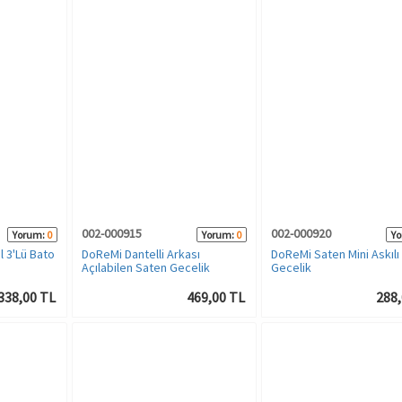
002-000915
002-000920
Yorum:
0
Yorum:
0
Yo
 3'Lü Bato
DoReMi Dantelli Arkası
DoReMi Saten Mini Askılı
Açılabilen Saten Gecelik
Gecelik
338,00 TL
469,00 TL
288,