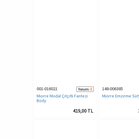
001-016021
148-006385
Yorum:
0
Miorre Modal Çıtçıtlı Fantezi
Miorre Emzirme Süt
Body
419,00 TL