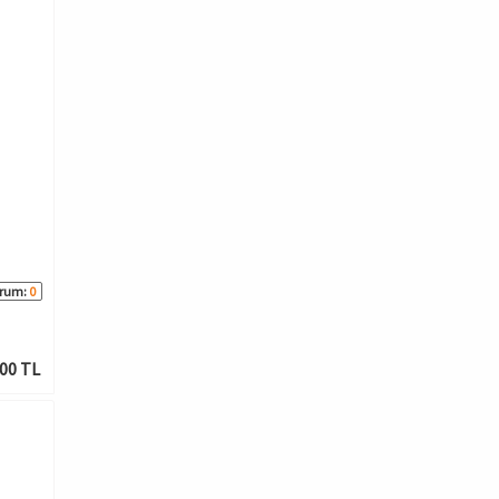
rum:
0
00 TL