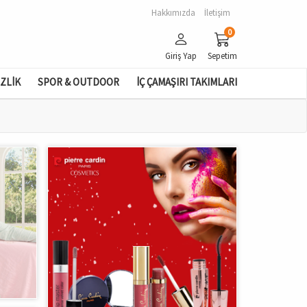
Hakkımızda
İletişim
0
Giriş Yap
Sepetim
İZLİK
SPOR & OUTDOOR
İÇ ÇAMAŞIRI TAKIMLARI