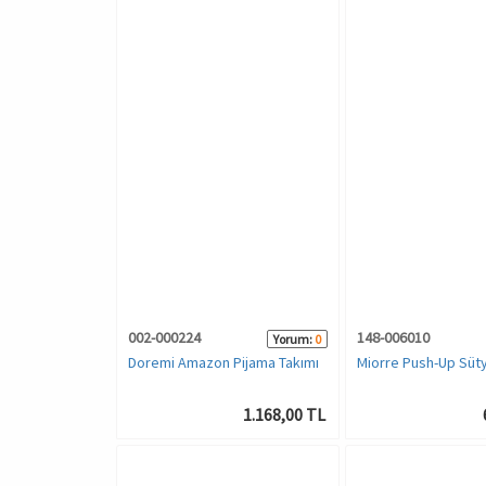
002-000224
148-006010
Yorum:
0
Doremi Amazon Pijama Takımı
Miorre Push-Up Süt
1.168,00 TL