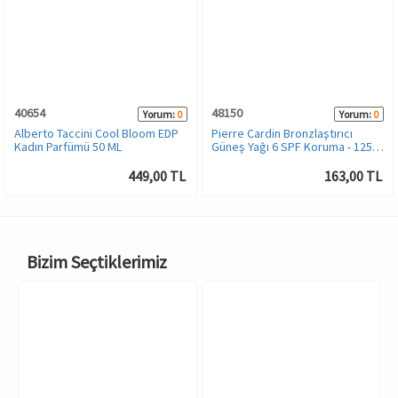
40654
48150
Yorum:
0
Yorum:
0
Alberto Taccini Cool Bloom EDP
Pierre Cardin Bronzlaştırıcı
Kadın Parfümü 50 ML
Güneş Yağı 6 SPF Koruma - 125
ML
449,00 TL
163,00 TL
Bizim Seçtiklerimiz