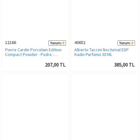
12166
40652
Yorum:
0
Yorum:
0
Pierre Cardin Porcelain Edition
Alberto Taccini Nocturnal EDP
Compact Powder - Pudra -
Kadın Parfümü 30 ML
Golden Ivory
207,00 TL
385,00 TL