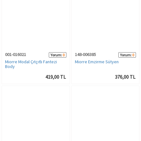
001-016021
148-006385
Yorum:
0
Yorum:
0
Miorre Modal Çıtçıtlı Fantezi
Miorre Emzirme Sütyen
Body
419,00 TL
376,00 TL