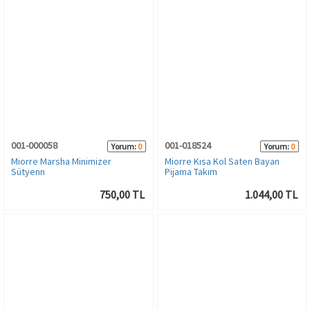
001-000058
001-018524
Yorum:
0
Yorum:
0
Miorre Marsha Minimizer
Miorre Kısa Kol Saten Bayan
Sütyenn
Pijama Takım
750,00 TL
1.044,00 TL