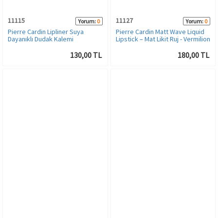
11115
11127
Yorum:
0
Yorum:
0
Pierre Cardin Lipliner Suya
Pierre Cardin Matt Wave Liquid
Dayanıklı Dudak Kalemi
Lipstick – Mat Likit Ruj - Vermilion
130,00 TL
180,00 TL