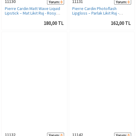
11130
11131
Yorum:
0
Yorum:
0
Pierre Cardin Matt Wave Liquid
Pierre Cardin Photoflash
Lipstick – Mat Likit Ruj - Rosy
Lipgloss – Parlak Likit Ruj -
Brown
Fusion Coral
180,00 TL
162,00 TL
11132
11142
Yorum:
0
Yorum:
0