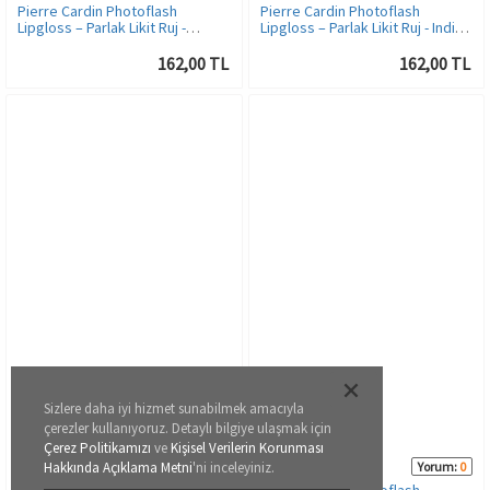
Pierre Cardin Photoflash
Pierre Cardin Photoflash
Lipgloss – Parlak Likit Ruj -
Lipgloss – Parlak Likit Ruj - Indian
Magenta
Red
162,00 TL
162,00 TL
Sizlere daha iyi hizmet sunabilmek amacıyla
çerezler kullanıyoruz. Detaylı bilgiye ulaşmak için
Çerez Politikamızı
ve
Kişisel Verilerin Korunması
11135
11139
Hakkında Açıklama Metni
'ni inceleyiniz.
Yorum:
0
Yorum:
0