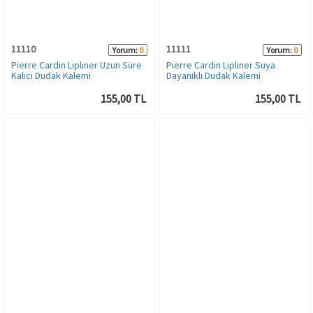
Bronzer
İç Çamaşırı Takımı
11110
11111
Yorum:
0
Yorum:
0
Makyaj Sabitleyici
Yün ve Termal Giyim
Pierre Cardin Lipliner Uzun Süre
Pierre Cardin Lipliner Suya
Kalıcı Dudak Kalemi
Dayanıklı Dudak Kalemi
Çorap
155,00 TL
155,00 TL
Kadın Giyim
Spor & Outdoor
Kadın Plaj Giyim