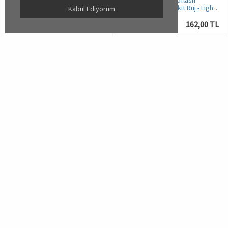
Pierre Cardin Photoflash
Pierre Cardin Photoflash
Lipgloss – Parlak Likit Ruj -
Lipgloss – Parlak Likit Ruj - Light
Kabul Ediyorum
Cherry Blossom
Salmon
162,00 TL
162,00 TL
11141
11155
Yorum:
0
Yorum:
0
Pierre Cardin Photoflash
Pierre Cardin Retro Matte