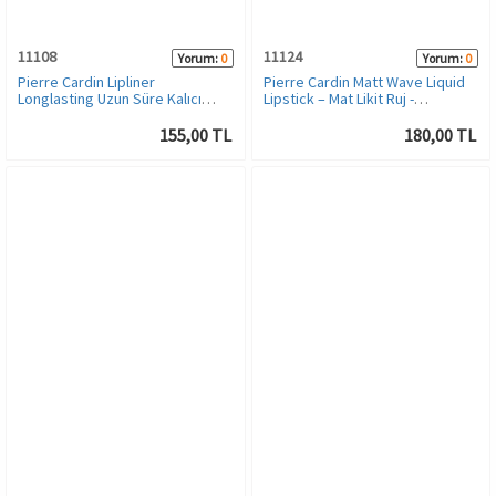
11108
11124
Yorum:
0
Yorum:
0
Pierre Cardin Lipliner
Pierre Cardin Matt Wave Liquid
Longlasting Uzun Süre Kalıcı
Lipstick – Mat Likit Ruj -
Dudak Kalemi
Cappuccino
155,00 TL
180,00 TL