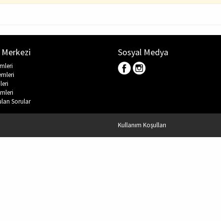
 Merkezi
Sosyal Medya
emleri
emleri
leri
mleri
ulan Sorular
Kullanım Koşulları