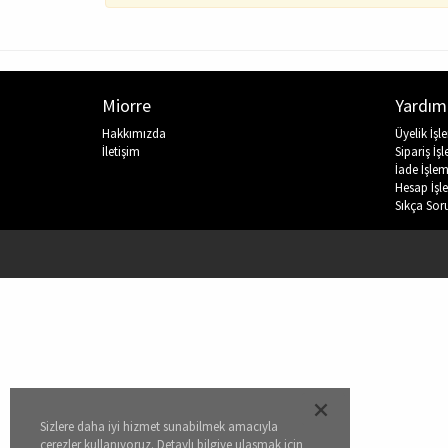
Miorre
Yardım
Hakkımızda
Üyelik İşl
İletişim
Sipariş İşl
İade İşlem
Hesap İşle
Sıkça Sor
Sizlere daha iyi hizmet sunabilmek amacıyla
çerezler kullanıyoruz. Detaylı bilgiye ulaşmak için