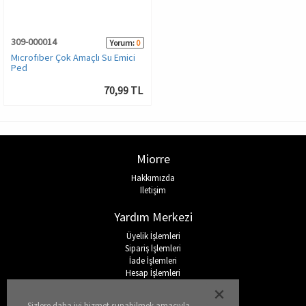
309-000014
Yorum:
0
Mıcrofıber Çok Amaçlı Su Emici
Ped
70,99 TL
Miorre
Hakkımızda
İletişim
Yardım Merkezi
Üyelik İşlemleri
Sipariş İşlemleri
İade İşlemleri
Hesap İşlemleri
Sıkça Sorulan Sorular
Sizlere daha iyi hizmet sunabilmek amacıyla