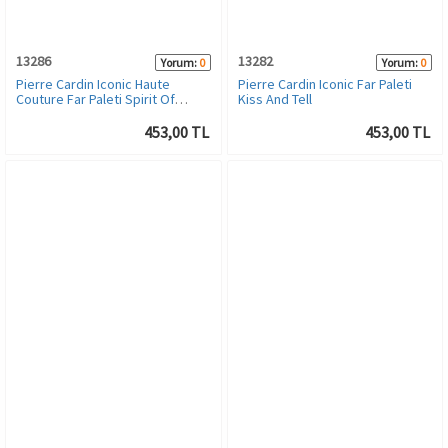
13286
13282
Yorum:
0
Yorum:
0
Pierre Cardin Iconic Haute
Pierre Cardin Iconic Far Paleti
Couture Far Paleti Spirit Of
Kiss And Tell
November
453,00 TL
453,00 TL