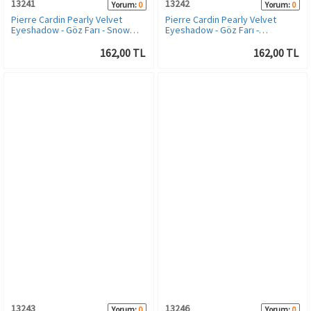
13241
13242
Yorum:
0
Yorum:
0
Pierre Cardin Pearly Velvet
Pierre Cardin Pearly Velvet
Eyeshadow - Göz Farı - Snow
Eyeshadow - Göz Farı -
White
Marshmallow
162,00 TL
162,00 TL
13243
13246
Yorum:
0
Yorum:
0