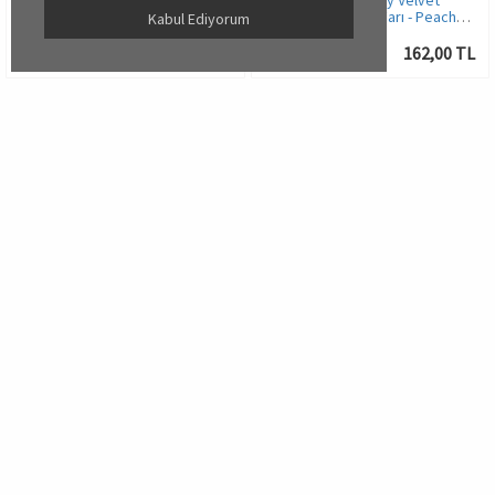
Pierre Cardin Pearly Velvet
Pierre Cardin Pearly Velvet
Eyeshadow - Göz Farı -
Eyeshadow - Göz Farı - Peachy
Kabul Ediyorum
Tangerina
Pink
162,00 TL
162,00 TL
13255
13253
Yorum:
0
Yorum:
0
Pierre Cardin Pearly Velvet
Pierre Cardin Pearly Velvet