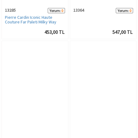
13285
13364
Yorum:
0
Yorum:
0
Pierre Cardin Iconic Haute
Couture Far Paleti Milky Way
453,00 TL
547,00 TL