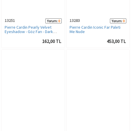
Bronzer
İç Çamaşırı Takımı
13251
13283
Yorum:
0
Yorum:
0
Makyaj Sabitleyici
Yün ve Termal Giyim
Pierre Cardin Pearly Velvet
Pierre Cardin Iconic Far Paleti
Eyeshadow - Göz Farı - Dark
Me Nude
Grey
Çorap
162,00 TL
453,00 TL
Kadın Giyim
Spor & Outdoor
Kadın Plaj Giyim