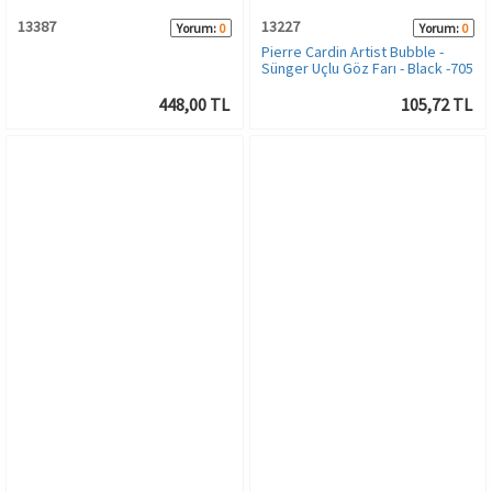
13387
13227
Yorum:
0
Yorum:
0
Pierre Cardin Artist Bubble -
Sünger Uçlu Göz Farı - Black -705
448,00 TL
105,72 TL