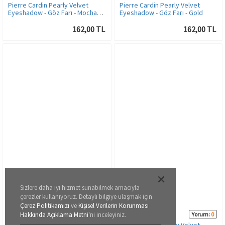
Pierre Cardin Pearly Velvet
Pierre Cardin Pearly Velvet
Eyeshadow - Göz Farı - Mocha
Eyeshadow - Göz Farı - Gold
Brown
162,00 TL
162,00 TL
Sizlere daha iyi hizmet sunabilmek amacıyla
çerezler kullanıyoruz. Detaylı bilgiye ulaşmak için
Çerez Politikamızı
ve
Kişisel Verilerin Korunması
13250
13248
Hakkında Açıklama Metni
'ni inceleyiniz.
Yorum:
0
Yorum:
0