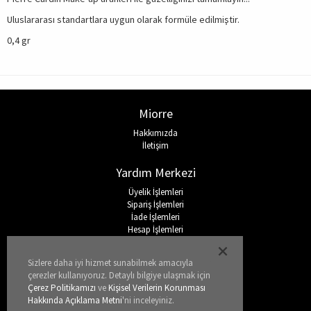
Uluslararası standartlara uygun olarak formüle edilmiştir.
0,4 gr
Miorre
Hakkımızda
İletişim
Yardım Merkezi
Üyelik İşlemleri
Sipariş İşlemleri
İade İşlemleri
Hesap İşlemleri
Sıkça Sorulan Sorular
Sizlere daha iyi hizmet sunabilmek amacıyla
Sosyal Medya
çerezler kullanıyoruz. Detaylı bilgiye ulaşmak için
Çerez Politikamızı
ve
Kişisel Verilerin Korunması
Hakkında Açıklama Metni
'ni inceleyiniz.