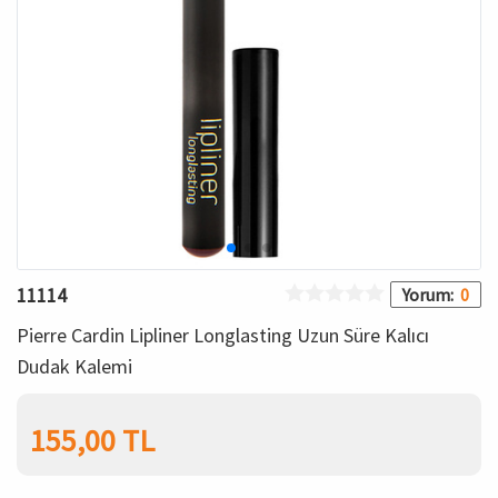
Bronzer
İç Çamaşırı Takımı
Makyaj Sabitleyici
Yün ve Termal Giyim
Çorap
Kadın Giyim
Spor & Outdoor
11114
Yorum:
0
Kadın Plaj Giyim
Pierre Cardin Lipliner Longlasting Uzun Süre Kalıcı
Dudak Kalemi
155,00 TL