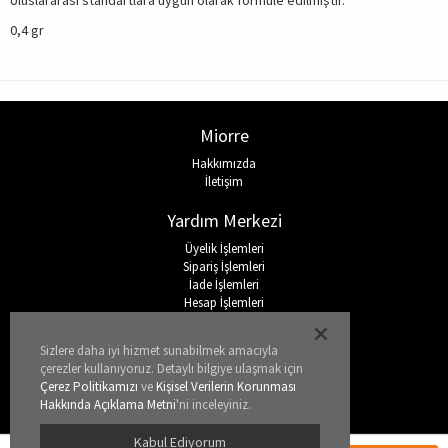
Uluslararası standartlara uygun olarak formüle edilmiştir.
0,4 gr
Miorre
Hakkımızda
İletişim
Yardım Merkezi
Üyelik İşlemleri
Sipariş İşlemleri
İade İşlemleri
Hesap İşlemleri
Sıkça Sorulan Sorular
Sizlere daha iyi hizmet sunabilmek amacıyla
Sosyal Medya
çerezler kullanıyoruz. Detaylı bilgiye ulaşmak için
Çerez Politikamızı
ve
Kişisel Verilerin Korunması
Hakkında Açıklama Metni
'ni inceleyiniz.
Kabul Ediyorum