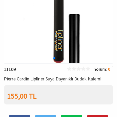
Bronzer
İç Çamaşırı Takımı
Makyaj Sabitleyici
Yün ve Termal Giyim
Çorap
Kadın Giyim
Spor & Outdoor
11109
Yorum:
0
Kadın Plaj Giyim
Pierre Cardin Lipliner Suya Dayanıklı Dudak Kalemi
155,00 TL