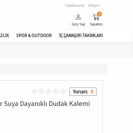
Hakkımızda
İletişim
0
Giriş Yap
Sepetim
İZLİK
SPOR & OUTDOOR
İÇ ÇAMAŞIRI TAKIMLARI
Yorum:
0
er Suya Dayanıklı Dudak Kalemi