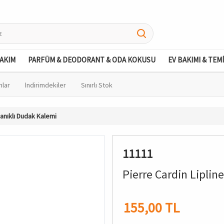
BAKIM
PARFÜM & DEODORANT & ODA KOKUSU
EV BAKIMI & TEM
nlar
İndirimdekiler
Sınırlı Stok
yanıklı Dudak Kalemi
11111
Pierre Cardin Liplin
155,00 TL